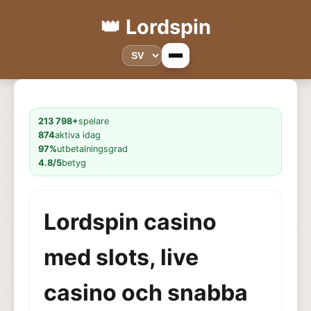
👑 Lordspin
213 798+
spelare
874
aktiva idag
97%
utbetalningsgrad
4.8/5
betyg
Lordspin casino
med slots, live
casino och snabba