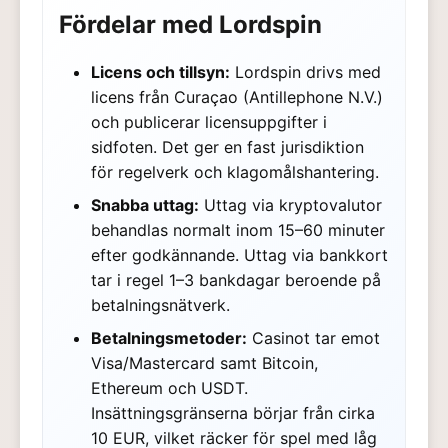
Fördelar med Lordspin
Licens och tillsyn:
Lordspin drivs med
licens från Curaçao (Antillephone N.V.)
och publicerar licensuppgifter i
sidfoten. Det ger en fast jurisdiktion
för regelverk och klagomålshantering.
Snabba uttag:
Uttag via kryptovalutor
behandlas normalt inom 15–60 minuter
efter godkännande. Uttag via bankkort
tar i regel 1–3 bankdagar beroende på
betalningsnätverk.
Betalningsmetoder:
Casinot tar emot
Visa/Mastercard samt Bitcoin,
Ethereum och USDT.
Insättningsgränserna börjar från cirka
10 EUR, vilket räcker för spel med låg